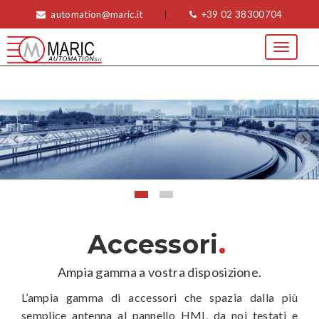
automation@maric.it
|
+39 02 38300704
Toggle
navigat
.
Accessori
Ampia gamma a vostra disposizione.
L’ampia gamma di accessori che spazia dalla più
semplice antenna al pannello HMI, da noi testati e