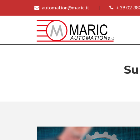
automation@maric.it
|
+39 02 38
Su