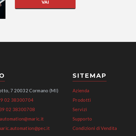
VAI
FO
SITEMAP
otto, 7 20032 Cormano (MI)
Azienda
9 02 38300704
Prodotti
39 02 38300708
Servizi
automation@maric.it
Supporto
aric.automation@pec.it
Condizioni di Vendita