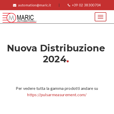
automation@maric.it
|
+39 02 38300704
Toggle
navigat
Nuova Distribuzione
.
2024
Per vedere tutta la gamma prodotti andare su
https://pulsarmeasurement.com/