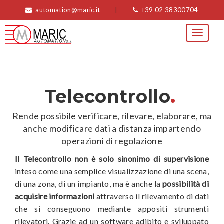
automation@maric.it
|
+39 02 38300704
Toggle
navigat
.
Telecontrollo
Rende possibile verificare, rilevare, elaborare, ma
anche modificare dati a distanza impartendo
operazioni di regolazione
Il Telecontrollo non è solo sinonimo di supervisione
inteso come una semplice visualizzazione di una scena,
di una zona, di un impianto, ma è anche la
possibilità di
acquisire informazioni
attraverso il rilevamento di dati
che si conseguono mediante appositi strumenti
rilevatori. Grazie ad un software adibito e sviluppato