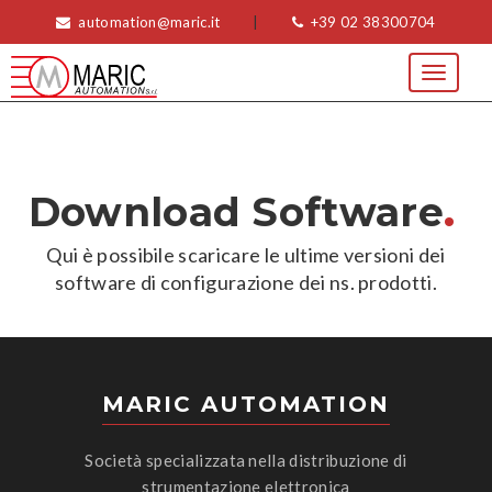
automation@maric.it
|
+39 02 38300704
Toggle
navigat
.
Download Software
Qui è possibile scaricare le ultime versioni dei
software di configurazione dei ns. prodotti.
MARIC AUTOMATION
Società specializzata nella distribuzione di
strumentazione elettronica